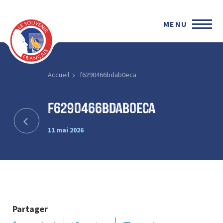
MENU
Accueil
f6290466bdab0eca
f6290466bdab0eca
11 mai 2026
Partager