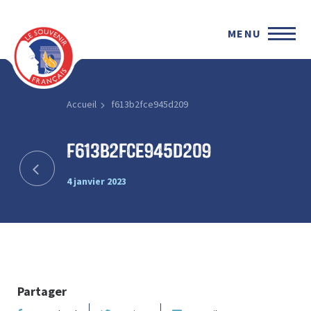
MENU
Accueil
f613b2fce945d209
f613b2fce945d209
4 janvier 2023
Partager