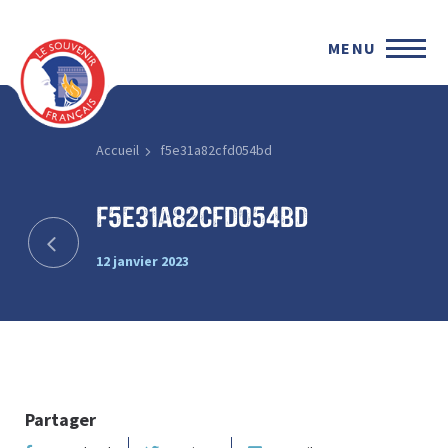
MENU
Accueil
f5e31a82cfd054bd
f5e31a82cfd054bd
12 janvier 2023
Partager