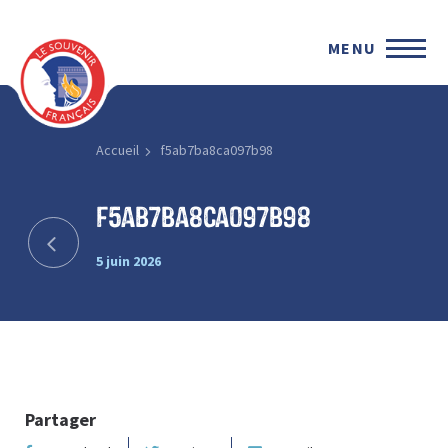
MENU
Accueil
f5ab7ba8ca097b98
f5ab7ba8ca097b98
5 juin 2026
Partager