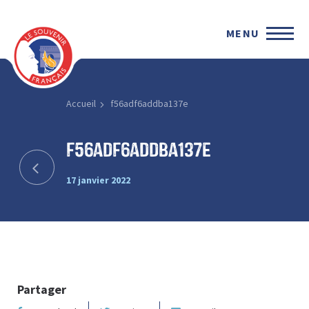
MENU
Accueil
f56adf6addba137e
f56adf6addba137e
17 janvier 2022
Partager