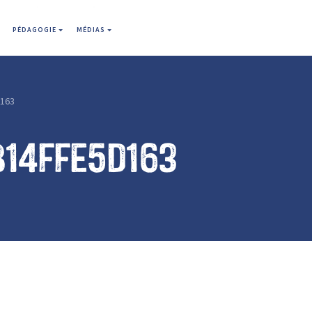
PÉDAGOGIE
MÉDIAS
d163
b14ffe5d163