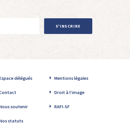
S'INSCRIRE
Espace délégués
Mentions légales
Contact
Droit à l’image
Nous soutenir
RAFI-SF
Nos statuts