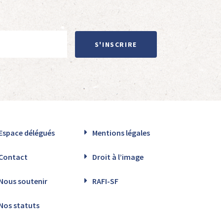
S'INSCRIRE
Espace délégués
Mentions légales
Contact
Droit à l’image
Nous soutenir
RAFI-SF
Nos statuts