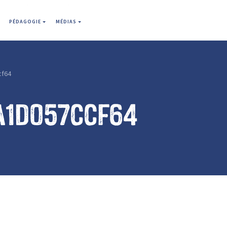
PÉDAGOGIE
MÉDIAS
cf64
a1d057ccf64