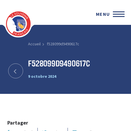
MENU
Accueil
f528099d9490617c
f528099d9490617c
9 octobre 2024
Partager