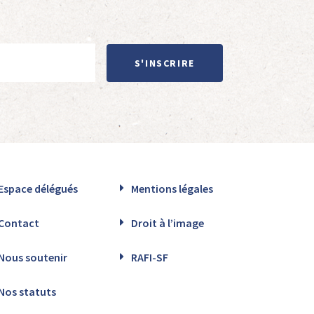
S'INSCRIRE
Espace délégués
Mentions légales
Contact
Droit à l’image
Nous soutenir
RAFI-SF
Nos statuts