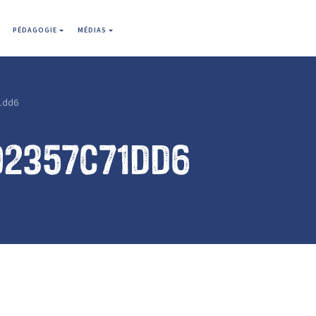
PÉDAGOGIE
MÉDIAS
1dd6
92357c71dd6