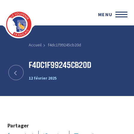
MENU
Accueil
f4dc1f99245cb20d
f4dc1f99245cb20d
12 février 2025
Partager