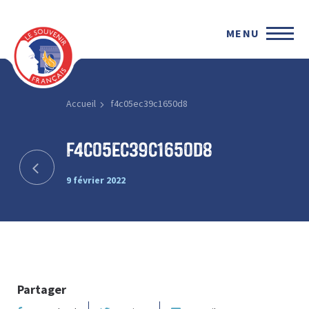
MENU
Accueil
f4c05ec39c1650d8
f4c05ec39c1650d8
9 février 2022
Partager