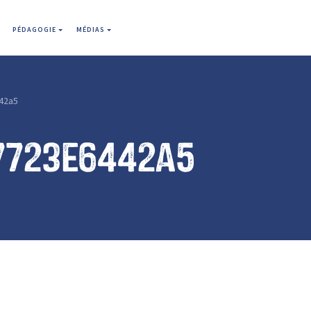
PÉDAGOGIE
MÉDIAS
42a5
7723e6442a5