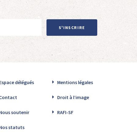
S'INSCRIRE
Espace délégués
Mentions légales
Contact
Droit à l’image
Nous soutenir
RAFI-SF
Nos statuts