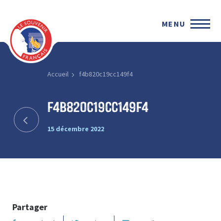
MENU
Accueil
f4b820c19cc149f4
f4b820c19cc149f4
15 décembre 2022
Partager