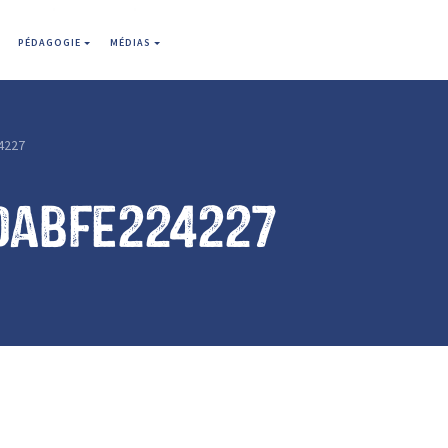
PÉDAGOGIE
MÉDIAS
4227
dabfe224227