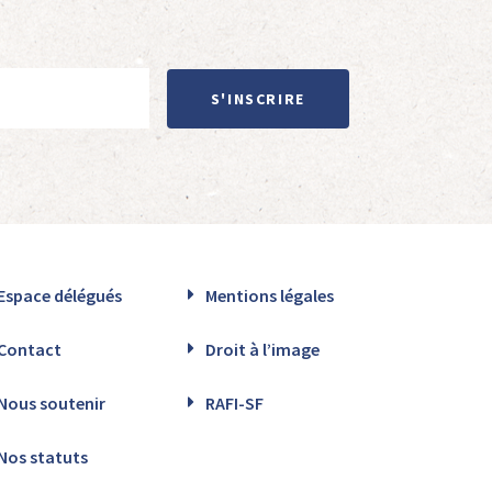
S'INSCRIRE
Espace délégués
Mentions légales
Contact
Droit à l’image
Nous soutenir
RAFI-SF
Nos statuts