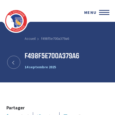
MENU
Accueil
f498f5e700a379a6
f498f5e700a379a6
14 septembre 2025
Partager