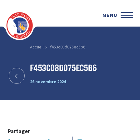
MENU
Accueil
f453c08d075ec5b6
f453c08d075ec5b6
26 novembre 2024
Partager