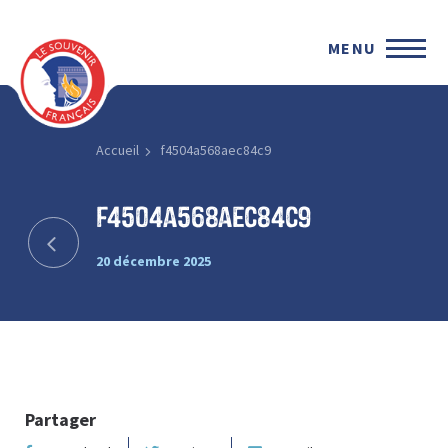
MENU
Accueil
f4504a568aec84c9
f4504a568aec84c9
20 décembre 2025
Partager