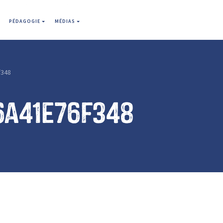
PÉDAGOGIE
MÉDIAS
f348
6a41e76f348