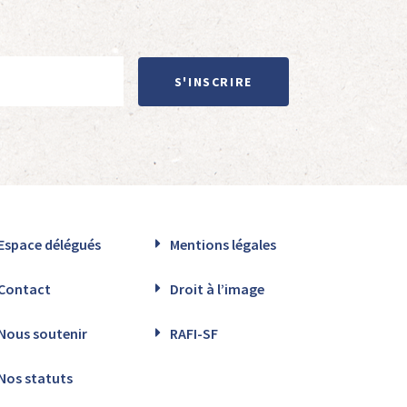
S'INSCRIRE
Espace délégués
Mentions légales
Contact
Droit à l’image
Nous soutenir
RAFI-SF
Nos statuts