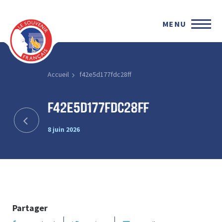
MENU
Accueil
f42e5d177fdc28ff
f42e5d177fdc28ff
8 juin 2026
Partager