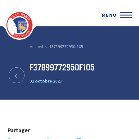
MENU
Accueil
f37899772950f105
f37899772950f105
31 octobre 2023
Partager