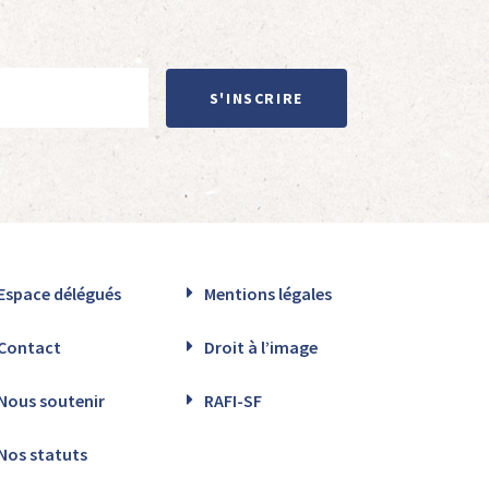
S'INSCRIRE
Espace délégués
Mentions légales
Contact
Droit à l’image
Nous soutenir
RAFI-SF
Nos statuts