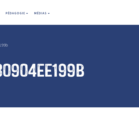
PÉDAGOGIE
MÉDIAS
199b
80904ee199b