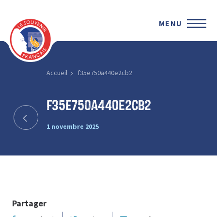
MENU
Accueil
f35e750a440e2cb2
f35e750a440e2cb2
1 novembre 2025
Partager