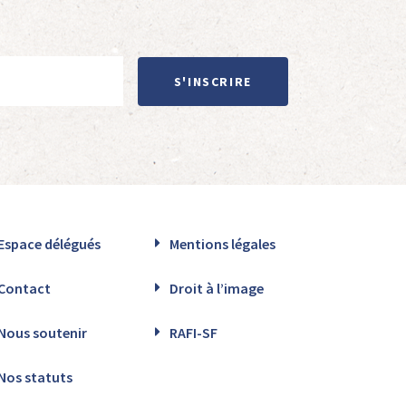
S'INSCRIRE
Espace délégués
Mentions légales
Contact
Droit à l’image
Nous soutenir
RAFI-SF
Nos statuts