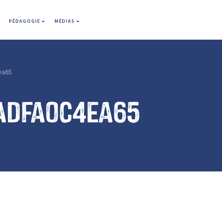
PÉDAGOGIE
MÉDIAS
ea65
adfa0c4ea65