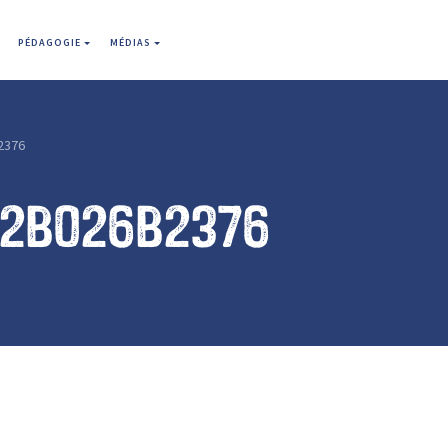
PÉDAGOGIE
MÉDIAS
2376
52b026b2376