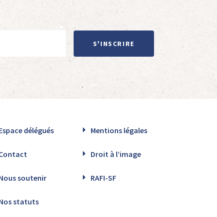
S'INSCRIRE
Espace délégués
Mentions légales
Contact
Droit à l’image
Nous soutenir
RAFI-SF
Nos statuts