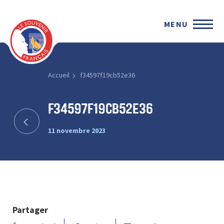
MENU
Accueil
f34597f19cb52e36
f34597f19cb52e36
11 novembre 2023
Partager