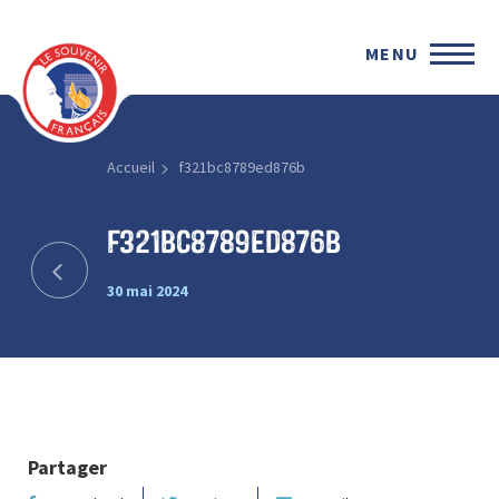
MENU
Accueil
f321bc8789ed876b
f321bc8789ed876b
30 mai 2024
Partager