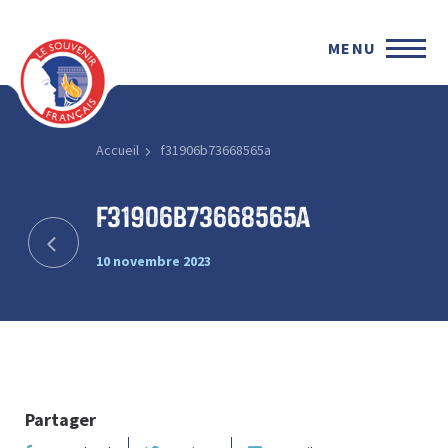
MENU
Accueil
f31906b73668565a
f31906b73668565a
10 novembre 2023
Partager