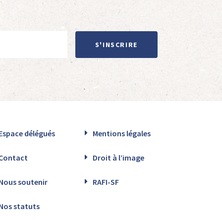
S'INSCRIRE
Espace délégués
Mentions légales
Contact
Droit à l’image
Nous soutenir
RAFI-SF
Nos statuts