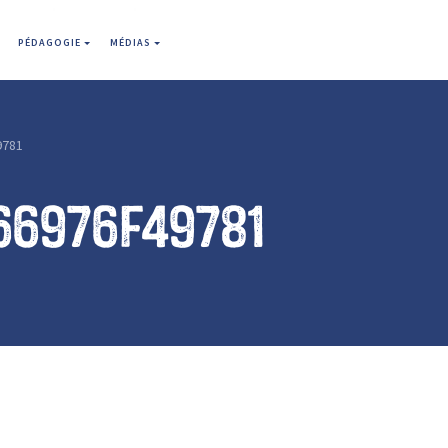
PÉDAGOGIE
MÉDIAS
9781
66976f49781