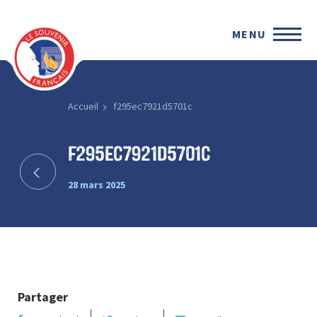
MENU
Accueil
f295ec7921d5701c
f295ec7921d5701c
28 mars 2025
Partager