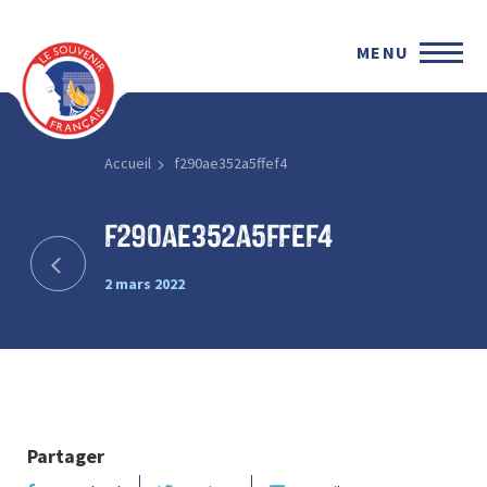
MENU
Accueil
f290ae352a5ffef4
f290ae352a5ffef4
2 mars 2022
Partager