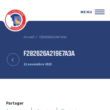
MENU
Accueil
f282626a219e7a3a
f282626a219e7a3a
11 novembre 2023
Partager