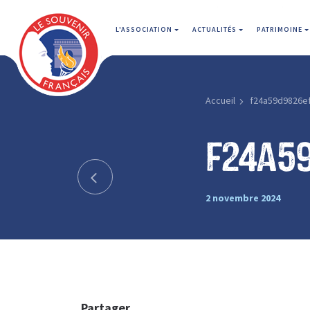
L'ASSOCIATION
ACTUALITÉS
PATRIMOINE
Accueil
f24a59d9826e
f24a5
2 novembre 2024
Partager