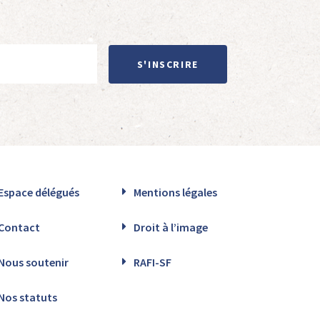
S'INSCRIRE
Espace délégués
Mentions légales
Contact
Droit à l’image
Nous soutenir
RAFI-SF
Nos statuts