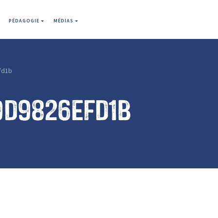
PÉDAGOGIE
MÉDIAS
fd1b
9d9826efd1b