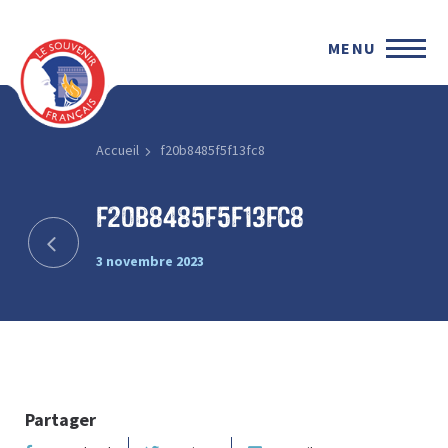
MENU
Accueil
f20b8485f5f13fc8
f20b8485f5f13fc8
3 novembre 2023
Partager