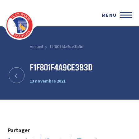
MENU
Accueil
f1f801f4a9ce3b3d
f1f801f4a9ce3b3d
13 novembre 2021
Partager