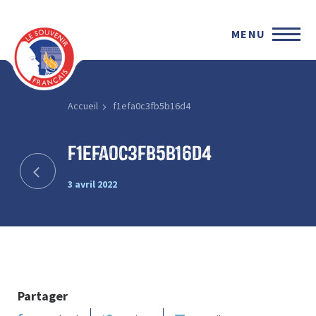
MENU
Accueil
f1efa0c3fb5b16d4
f1efa0c3fb5b16d4
3 avril 2022
Partager