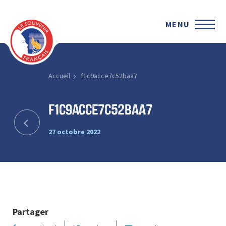
MENU
Accueil
f1c9acce7c52baa7
f1c9acce7c52baa7
27 octobre 2022
Partager