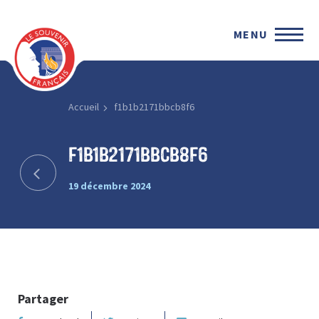
MENU
Accueil
f1b1b2171bbcb8f6
f1b1b2171bbcb8f6
19 décembre 2024
Partager