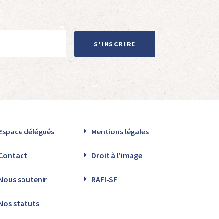
S'INSCRIRE
Espace délégués
Mentions légales
Contact
Droit à l’image
Nous soutenir
RAFI-SF
Nos statuts