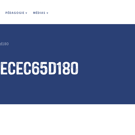
PÉDAGOGIE
MÉDIAS
d180
4ecec65d180