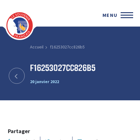
MENU
Accueil
f16253027cc826b5
f16253027cc826b5
20 janvier 2022
Partager