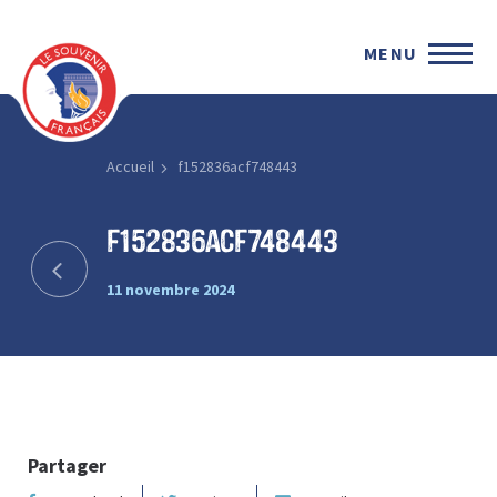
MENU
Accueil
f152836acf748443
f152836acf748443
11 novembre 2024
Partager