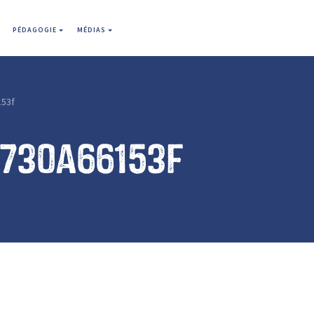
PÉDAGOGIE
MÉDIAS
153f
9730a66153f