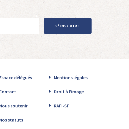
S'INSCRIRE
Espace délégués
Mentions légales
Contact
Droit à l’image
Nous soutenir
RAFI-SF
Nos statuts