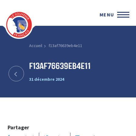
MENU
Accueil
f13af76639eb4e11
f13af76639eb4e11
31 décembre 2024
Partager