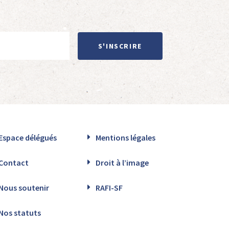
S'INSCRIRE
Espace délégués
Mentions légales
Contact
Droit à l’image
Nous soutenir
RAFI-SF
Nos statuts