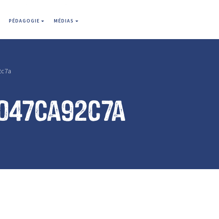
PÉDAGOGIE
MÉDIAS
2c7a
a047ca92c7a