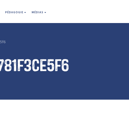
PÉDAGOGIE
MÉDIAS
5f6
781f3ce5f6