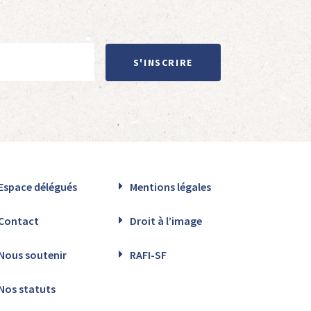
S'INSCRIRE
Espace délégués
Mentions légales
Contact
Droit à l’image
Nous soutenir
RAFI-SF
Nos statuts