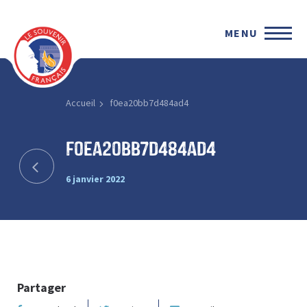
MENU
Accueil
f0ea20bb7d484ad4
f0ea20bb7d484ad4
6 janvier 2022
Partager