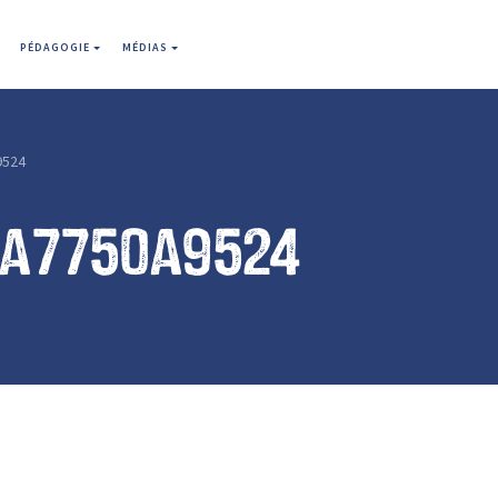
PÉDAGOGIE
MÉDIAS
9524
ca7750a9524