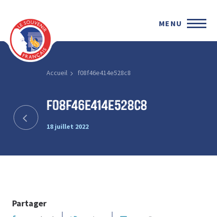
MENU
Accueil
f08f46e414e528c8
f08f46e414e528c8
18 juillet 2022
Partager