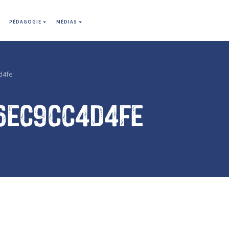
PÉDAGOGIE
MÉDIAS
d4fe
6ec9cc4d4fe