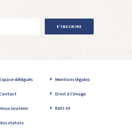
S'INSCRIRE
Espace délégués
Mentions légales
Contact
Droit à l’image
Nous soutenir
RAFI-SF
Nos statuts