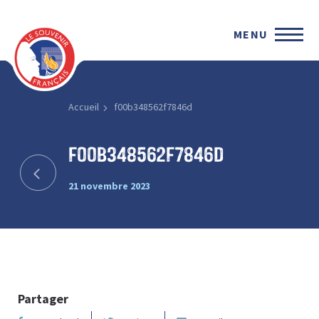
MENU
Accueil
f00b348562f7846d
f00b348562f7846d
21 novembre 2023
Partager