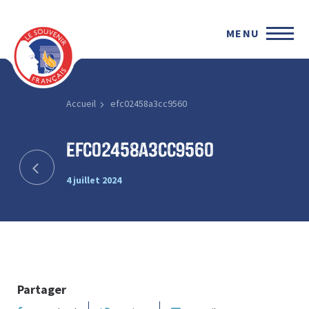
MENU
Accueil
efc02458a3cc9560
efc02458a3cc9560
4 juillet 2024
Partager